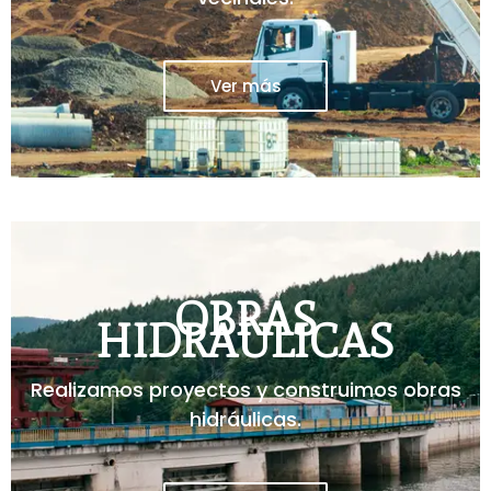
Ver más
OBRAS
HIDRÁULICAS
Realizamos proyectos y construimos obras
hidráulicas.